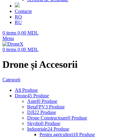
Contacte
RO
RU
0
items
0,00
MDL
Menu
0
items
0,00
MDL
Drone și Accesorii
Categorii
All
Produse
Drone
45 Produse
Autel
0 Produse
BetaFPV
3 Produse
DJI
22 Produse
Drone Constructoare
0 Produse
Skydio
0 Produse
Industriale
24 Produse
Pentru agricultori
18 Produse