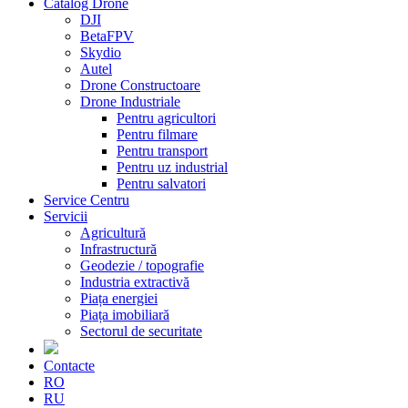
Catalog Drone
DJI
BetaFPV
Skydio
Autel
Drone Constructoare
Drone Industriale
Pentru agricultori
Pentru filmare
Pentru transport
Pentru uz industrial
Pentru salvatori
Service Centru
Servicii
Agricultură
Infrastructură
Geodezie / topografie
Industria extractivă
Piața energiei
Piața imobiliară
Sectorul de securitate
Contacte
RO
RU