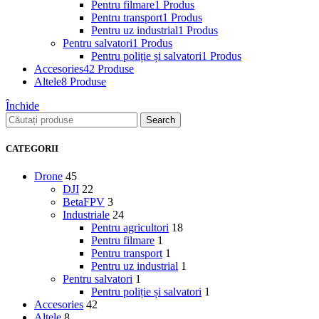
Pentru filmare
1 Produs
Pentru transport
1 Produs
Pentru uz industrial
1 Produs
Pentru salvatori
1 Produs
Pentru poliție și salvatori
1 Produs
Accesories
42 Produse
Altele
8 Produse
Închide
Search
CATEGORII
Drone
45
DJI
22
BetaFPV
3
Industriale
24
Pentru agricultori
18
Pentru filmare
1
Pentru transport
1
Pentru uz industrial
1
Pentru salvatori
1
Pentru poliție și salvatori
1
Accesories
42
Altele
8