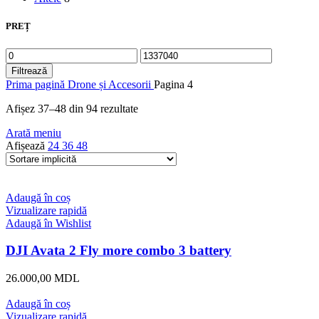
PREȚ
Preț
Preț
minim
maxim
Filtrează
Prima pagină
Drone și Accesorii
Pagina 4
Afișez 37–48 din 94 rezultate
Arată meniu
Afișează
24
36
48
Adaugă în coș
Vizualizare rapidă
Adaugă în Wishlist
DJI Avata 2 Fly more combo 3 battery
26.000,00
MDL
Adaugă în coș
Vizualizare rapidă