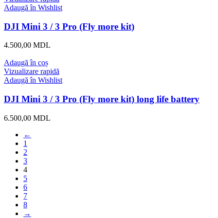
Adaugă în Wishlist
DJI Mini 3 / 3 Pro (Fly more kit)
4.500,00
MDL
Adaugă în coș
Vizualizare rapidă
Adaugă în Wishlist
DJI Mini 3 / 3 Pro (Fly more kit) long life battery
6.500,00
MDL
←
1
2
3
4
5
6
7
8
→