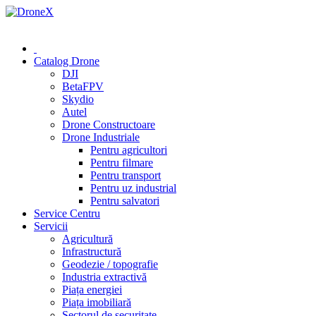
0 (78) 541 000
Catalog Drone
DJI
BetaFPV
Skydio
Autel
Drone Constructoare
Drone Industriale
Pentru agricultori
Pentru filmare
Pentru transport
Pentru uz industrial
Pentru salvatori
Service Centru
Servicii
Agricultură
Infrastructură
Geodezie / topografie
Industria extractivă
Piața energiei
Piața imobiliară
Sectorul de securitate