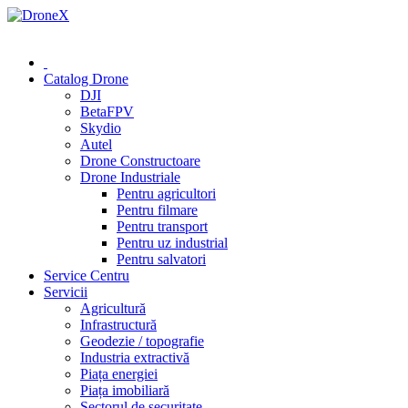
0 (78) 541 000
Catalog Drone
DJI
BetaFPV
Skydio
Autel
Drone Constructoare
Drone Industriale
Pentru agricultori
Pentru filmare
Pentru transport
Pentru uz industrial
Pentru salvatori
Service Centru
Servicii
Agricultură
Infrastructură
Geodezie / topografie
Industria extractivă
Piața energiei
Piața imobiliară
Sectorul de securitate