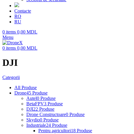
Contacte
RO
RU
0
items
0,00
MDL
Menu
0
items
0,00
MDL
DJI
Categorii
All
Produse
Drone
45 Produse
Autel
0 Produse
BetaFPV
3 Produse
DJI
22 Produse
Drone Constructoare
0 Produse
Skydio
0 Produse
Industriale
24 Produse
Pentru agricultori
18 Produse