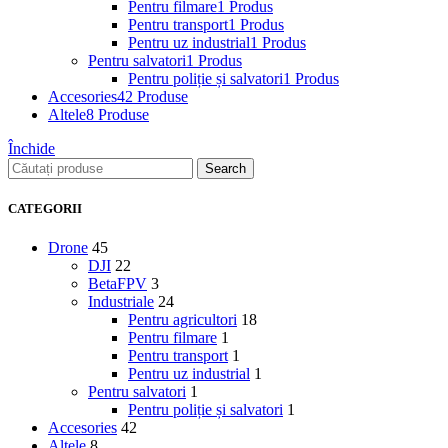
Pentru filmare
1 Produs
Pentru transport
1 Produs
Pentru uz industrial
1 Produs
Pentru salvatori
1 Produs
Pentru poliție și salvatori
1 Produs
Accesories
42 Produse
Altele
8 Produse
Închide
Search
CATEGORII
Drone
45
DJI
22
BetaFPV
3
Industriale
24
Pentru agricultori
18
Pentru filmare
1
Pentru transport
1
Pentru uz industrial
1
Pentru salvatori
1
Pentru poliție și salvatori
1
Accesories
42
Altele
8