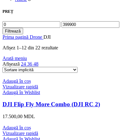
PREȚ
Preț
Preț
minim
maxim
Filtrează
Prima pagină
Drone
DJI
Afișez 1–12 din 22 rezultate
Arată meniu
Afișează
24
36
48
Adaugă în coș
Vizualizare rapidă
Adaugă în Wishlist
DJI Flip Fly More Combo (DJI RC 2)
17.500,00
MDL
Adaugă în coș
Vizualizare rapidă
Adaugă în Wishlist