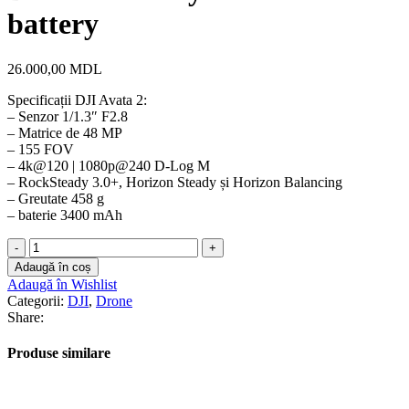
battery
26.000,00
MDL
Specificații DJI Avata 2:
– Senzor 1/1.3″ F2.8
– Matrice de 48 MP
– 155 FOV
– 4k@120 | 1080p@240 D-Log M
– RockSteady 3.0+, Horizon Steady și Horizon Balancing
– Greutate 458 g
– baterie 3400 mAh
Cantitate
DJI
Adaugă în coș
Avata
Adaugă în Wishlist
2
Categorii:
DJI
,
Drone
Fly
Share:
more
combo
Produse similare
3
battery