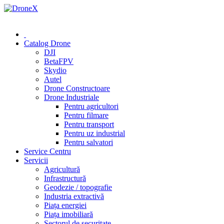
0 (78) 541 000
Catalog Drone
DJI
BetaFPV
Skydio
Autel
Drone Constructoare
Drone Industriale
Pentru agricultori
Pentru filmare
Pentru transport
Pentru uz industrial
Pentru salvatori
Service Centru
Servicii
Agricultură
Infrastructură
Geodezie / topografie
Industria extractivă
Piața energiei
Piața imobiliară
Sectorul de securitate