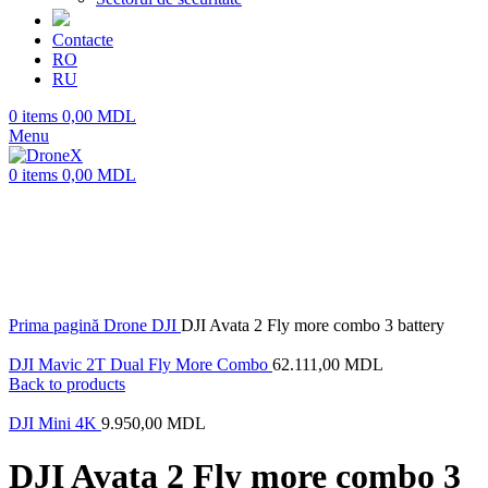
Contacte
RO
RU
0
items
0,00
MDL
Menu
0
items
0,00
MDL
Prima pagină
Drone
DJI
DJI Avata 2 Fly more combo 3 battery
DJI Mavic 2T Dual Fly More Combo
62.111,00
MDL
Back to products
DJI Mini 4K
9.950,00
MDL
DJI Avata 2 Fly more combo 3