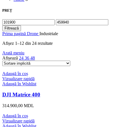
PREȚ
Preț
Preț
minim
maxim
Filtrează
Prima pagină
Drone
Industriale
Afișez 1–12 din 24 rezultate
Arată meniu
Afișează
24
36
48
Adaugă în coș
Vizualizare rapidă
Adaugă în Wishlist
DJI Matrice 400
314.900,00
MDL
Adaugă în coș
Vizualizare rapidă
Adaugă în Wishlist