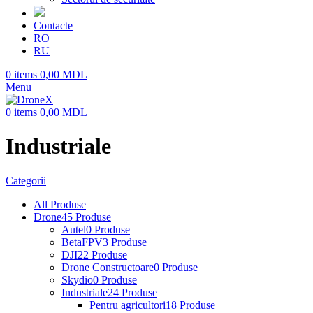
Contacte
RO
RU
0
items
0,00
MDL
Menu
0
items
0,00
MDL
Industriale
Categorii
All
Produse
Drone
45 Produse
Autel
0 Produse
BetaFPV
3 Produse
DJI
22 Produse
Drone Constructoare
0 Produse
Skydio
0 Produse
Industriale
24 Produse
Pentru agricultori
18 Produse