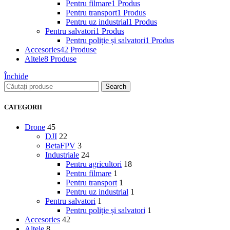
Pentru filmare
1 Produs
Pentru transport
1 Produs
Pentru uz industrial
1 Produs
Pentru salvatori
1 Produs
Pentru poliție și salvatori
1 Produs
Accesories
42 Produse
Altele
8 Produse
Închide
Search
CATEGORII
Drone
45
DJI
22
BetaFPV
3
Industriale
24
Pentru agricultori
18
Pentru filmare
1
Pentru transport
1
Pentru uz industrial
1
Pentru salvatori
1
Pentru poliție și salvatori
1
Accesories
42
Altele
8