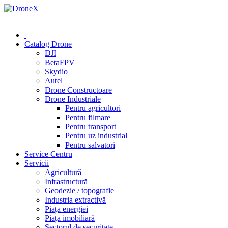
0 (78) 541 000
Catalog Drone
DJI
BetaFPV
Skydio
Autel
Drone Constructoare
Drone Industriale
Pentru agricultori
Pentru filmare
Pentru transport
Pentru uz industrial
Pentru salvatori
Service Centru
Servicii
Agricultură
Infrastructură
Geodezie / topografie
Industria extractivă
Piața energiei
Piața imobiliară
Sectorul de securitate