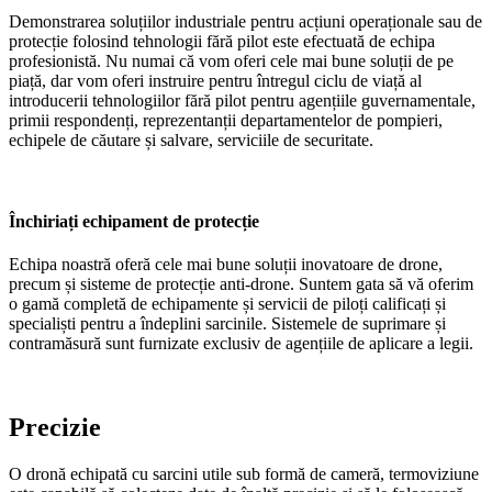
Demonstrarea soluțiilor industriale pentru acțiuni operaționale sau de
protecție folosind tehnologii fără pilot este efectuată de echipa
profesionistă. Nu numai că vom oferi cele mai bune soluții de pe
piață, dar vom oferi instruire pentru întregul ciclu de viață al
introducerii tehnologiilor fără pilot pentru agențiile guvernamentale,
primii respondenți, reprezentanții departamentelor de pompieri,
echipele de căutare și salvare, serviciile de securitate.
Închiriați echipament de protecție
Echipa noastră oferă cele mai bune soluții inovatoare de drone,
precum și sisteme de protecție anti-drone. Suntem gata să vă oferim
o gamă completă de echipamente și servicii de piloți calificați și
specialiști pentru a îndeplini sarcinile. Sistemele de suprimare și
contramăsură sunt furnizate exclusiv de agențiile de aplicare a legii.
Precizie
O dronă echipată cu sarcini utile sub formă de cameră, termoviziune