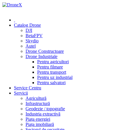
0 (78) 541 000
Catalog Drone
DJI
BetaFPV
Skydio
Autel
Drone Constructoare
Drone Industriale
Pentru agricultori
Pentru filmare
Pentru transport
Pentru uz industrial
Pentru salvatori
Service Centru
Servicii
Agricultură
Infrastructură
Geodezie / topografie
Industria extractivă
Piața energiei
Piața imobiliară
Sectorul de securitate