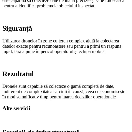
este capabilă să colecteze date de înaltă precizie și să le folosească
pentru a identifica problemele obiectului inspectat
Siguranță
Utilizarea dronelor în zone cu teren complex ajută la colectarea
datelor exacte pentru recunoaștere sau pentru a primi un răspuns
rapid, fără a pune în pericol operatorul și echipa mobilă
Rezultatul
Dronele sunt capabile să colecteze o gamă completă de date,
indiferent de complexitatea sarcinii în cauză, ceea ce economisește
în mod semnificativ timp pentru luarea deciziilor operaționale
Alte servicii