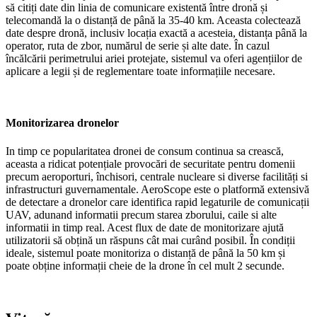
să citiți date din linia de comunicare existentă între dronă și
telecomandă la o distanță de până la 35-40 km. Aceasta colectează
date despre dronă, inclusiv locația exactă a acesteia, distanța până la
operator, ruta de zbor, numărul de serie și alte date. În cazul
încălcării perimetrului ariei protejate, sistemul va oferi agențiilor de
aplicare a legii și de reglementare toate informațiile necesare.
Monitorizarea dronelor
In timp ce popularitatea dronei de consum continua sa crească,
aceasta a ridicat potențiale provocări de securitate pentru domenii
precum aeroporturi, închisori, centrale nucleare si diverse facilități si
infrastructuri guvernamentale. AeroScope este o platformă extensivă
de detectare a dronelor care identifica rapid legaturile de comunicații
UAV, adunand informatii precum starea zborului, caile si alte
informatii in timp real. Acest flux de date de monitorizare ajută
utilizatorii să obțină un răspuns cât mai curând posibil. În condiții
ideale, sistemul poate monitoriza o distanță de până la 50 km și
poate obține informații cheie de la drone în cel mult 2 secunde.