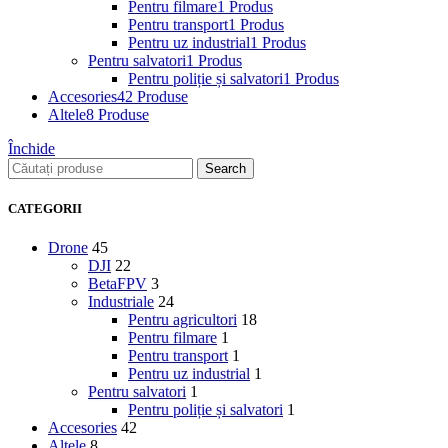
Pentru filmare
1 Produs
Pentru transport
1 Produs
Pentru uz industrial
1 Produs
Pentru salvatori
1 Produs
Pentru poliție și salvatori
1 Produs
Accesories
42 Produse
Altele
8 Produse
Închide
Search
CATEGORII
Drone
45
DJI
22
BetaFPV
3
Industriale
24
Pentru agricultori
18
Pentru filmare
1
Pentru transport
1
Pentru uz industrial
1
Pentru salvatori
1
Pentru poliție și salvatori
1
Accesories
42
Altele
8