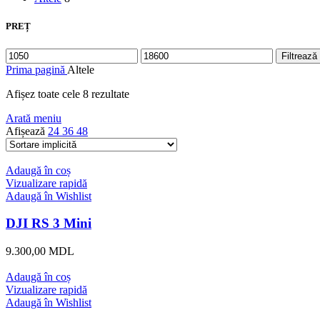
PREȚ
Preț
Preț
Filtrează
minim
maxim
Prima pagină
Altele
Afișez toate cele 8 rezultate
Arată meniu
Afișează
24
36
48
Adaugă în coș
Vizualizare rapidă
Adaugă în Wishlist
DJI RS 3 Mini
9.300,00
MDL
Adaugă în coș
Vizualizare rapidă
Adaugă în Wishlist