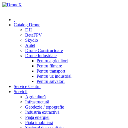
0 (78) 541 000
Catalog Drone
DJI
BetaFPV
Skydio
Autel
Drone Constructoare
Drone Industriale
Pentru agricultori
Pentru filmare
Pentru transport
Pentru uz industrial
Pentru salvatori
Service Centru
Servicii
Agricultură
Infrastructură
Geodezie / topografie
Industria extractivă
Piața energiei
Piața imobiliară
Sectorul de securitate