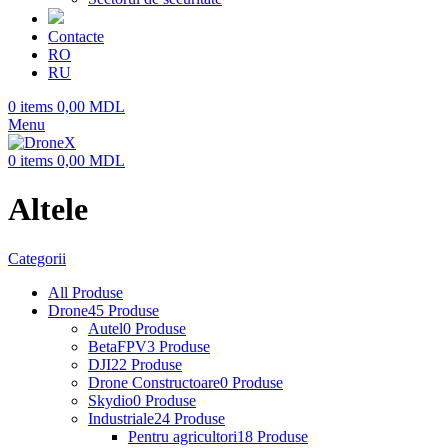
Contacte
RO
RU
0
items
0,00
MDL
Menu
0
items
0,00
MDL
Altele
Categorii
All
Produse
Drone
45 Produse
Autel
0 Produse
BetaFPV
3 Produse
DJI
22 Produse
Drone Constructoare
0 Produse
Skydio
0 Produse
Industriale
24 Produse
Pentru agricultori
18 Produse