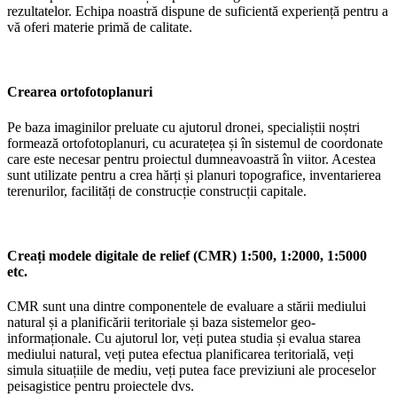
rezultatelor. Echipa noastră dispune de suficientă experiență pentru a
vă oferi materie primă de calitate.
Crearea ortofotoplanuri
Pe baza imaginilor preluate cu ajutorul dronei, specialiștii noștri
formează ortofotoplanuri, cu acuratețea și în sistemul de coordonate
care este necesar pentru proiectul dumneavoastră în viitor. Acestea
sunt utilizate pentru a crea hărți și planuri topografice, inventarierea
terenurilor, facilități de construcție construcții capitale.
Creați modele digitale de relief (CMR) 1:500, 1:2000, 1:5000
etc.
CMR sunt una dintre componentele de evaluare a stării mediului
natural și a planificării teritoriale și baza sistemelor geo-
informaționale. Cu ajutorul lor, veți putea studia și evalua starea
mediului natural, veți putea efectua planificarea teritorială, veți
simula situațiile de mediu, veți putea face previziuni ale proceselor
peisagistice pentru proiectele dvs.