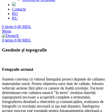
Contacte
RO
RU
0
items
0,00
MDL
Menu
0
items
0,00
MDL
Geodezie și topografie
Fotografie aeriană
Suntem convinși că viitorul întregului proiect depinde de calitatea
materialului sursă. Pentru obținerea unor date de calitate, folosim
vehicule aeriene fără pilot cu camere de înaltă rezoluție. Factorul
determinant este calitatea muncii "în teren" (realizat datorită
suprapunerii necesare a acoperirii complete a teritoriului,
fotografierea detaliată a obiectelor și comunicațiilor, realizarea de
fotografii cu rezoluția necesară și așa mai departe). Înțelegerea
acestor procese este esențială pentru fotogrammetria ulterioară a