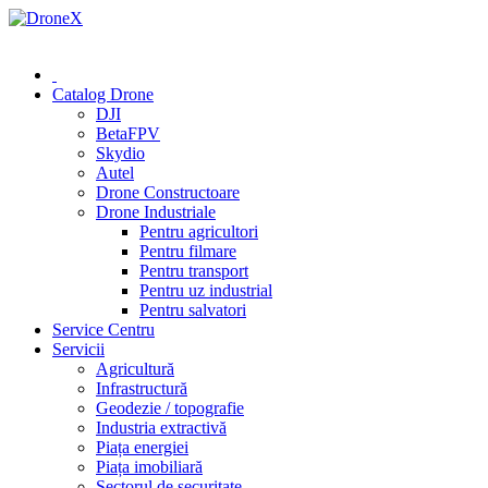
0 (78) 541 000
Catalog Drone
DJI
BetaFPV
Skydio
Autel
Drone Constructoare
Drone Industriale
Pentru agricultori
Pentru filmare
Pentru transport
Pentru uz industrial
Pentru salvatori
Service Centru
Servicii
Agricultură
Infrastructură
Geodezie / topografie
Industria extractivă
Piața energiei
Piața imobiliară
Sectorul de securitate