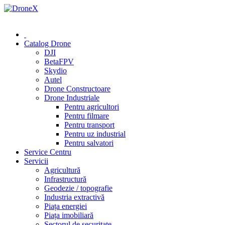
0 (78) 541 000
Catalog Drone
DJI
BetaFPV
Skydio
Autel
Drone Constructoare
Drone Industriale
Pentru agricultori
Pentru filmare
Pentru transport
Pentru uz industrial
Pentru salvatori
Service Centru
Servicii
Agricultură
Infrastructură
Geodezie / topografie
Industria extractivă
Piața energiei
Piața imobiliară
Sectorul de securitate