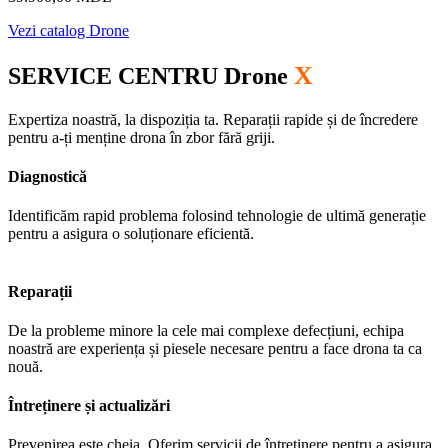
Vezi catalog Drone
X
SERVICE CENTRU Drone
Expertiza noastră, la dispoziția ta. Reparații rapide și de încredere
pentru a-ți menține drona în zbor fără griji.
Diagnostică
Identificăm rapid problema folosind tehnologie de ultimă generație
pentru a asigura o soluționare eficientă.
Reparații
De la probleme minore la cele mai complexe defecțiuni, echipa
noastră are experiența și piesele necesare pentru a face drona ta ca
nouă.
Întreținere și actualizări
Prevenirea este cheia. Oferim servicii de întreținere pentru a asigura