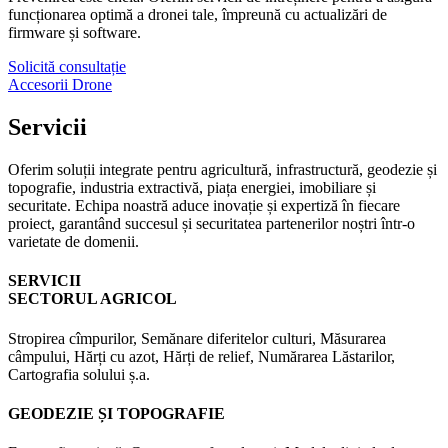
funcționarea optimă a dronei tale, împreună cu actualizări de
firmware și software.
Solicită consultație
Accesorii Drone
Servicii
Oferim soluții integrate pentru agricultură, infrastructură, geodezie și
topografie, industria extractivă, piața energiei, imobiliare și
securitate. Echipa noastră aduce inovație și expertiză în fiecare
proiect, garantând succesul și securitatea partenerilor noștri într-o
varietate de domenii.
SERVICII
SECTORUL AGRICOL
Stropirea cîmpurilor, Semănare diferitelor culturi, Măsurarea
câmpului, Hărți cu azot, Hărți de relief, Numărarea Lăstarilor,
Cartografia solului ș.a.
GEODEZIE ȘI TOPOGRAFIE