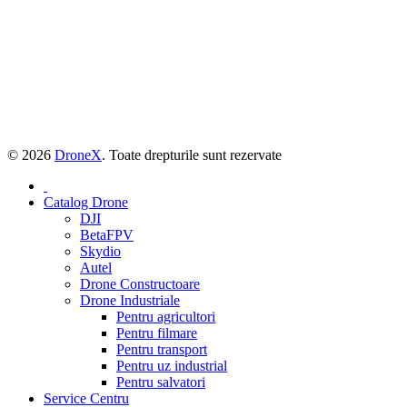
© 2026
DroneX
. Toate drepturile sunt rezervate
Catalog Drone
DJI
BetaFPV
Skydio
Autel
Drone Constructoare
Drone Industriale
Pentru agricultori
Pentru filmare
Pentru transport
Pentru uz industrial
Pentru salvatori
Service Centru