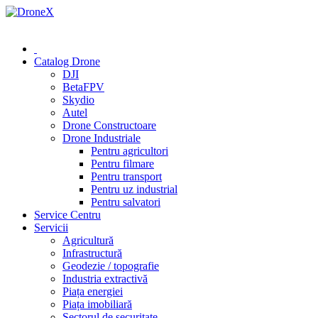
0 (78) 541 000
Catalog Drone
DJI
BetaFPV
Skydio
Autel
Drone Constructoare
Drone Industriale
Pentru agricultori
Pentru filmare
Pentru transport
Pentru uz industrial
Pentru salvatori
Service Centru
Servicii
Agricultură
Infrastructură
Geodezie / topografie
Industria extractivă
Piața energiei
Piața imobiliară
Sectorul de securitate