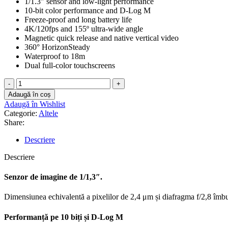
1/1.3″ sensor and low-light performance
10-bit color performance and D-Log M
Freeze-proof and long battery life
4K/120fps and 155º ultra-wide angle
Magnetic quick release and native vertical video
360° HorizonSteady
Waterproof to 18m
Dual full-color touchscreens
Cantitate
DJI
Adaugă în coș
Osmo
Adaugă în Wishlist
Action
Categorie:
Altele
4
Share:
Combo
Descriere
Descriere
Senzor de imagine de 1/1,3″.
Dimensiunea echivalentă a pixelilor de 2,4 μm și diafragma f/2,8 îmbu
Performanță pe 10 biți și D-Log M