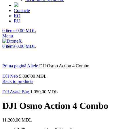
Contacte
RO
RU
0
items
0,00
MDL
Menu
0
items
0,00
MDL
Prima pagină
Altele
DJI Osmo Action 4 Combo
DJI Neo
5.800,00
MDL
Back to products
DJI Avata Bag
1.050,00
MDL
DJI Osmo Action 4 Combo
11.200,00
MDL