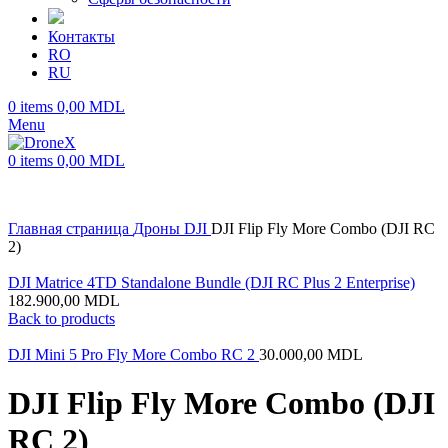
Контакты
RO
RU
0
items
0,00
MDL
Menu
0
items
0,00
MDL
Главная страница
Дроны
DJI
DJI Flip Fly More Combo (DJI RC
2)
DJI Matrice 4TD Standalone Bundle (DJI RC Plus 2 Enterprise)
182.900,00
MDL
Back to products
DJI Mini 5 Pro Fly More Combo RC 2
30.000,00
MDL
DJI Flip Fly More Combo (DJI
RC 2)