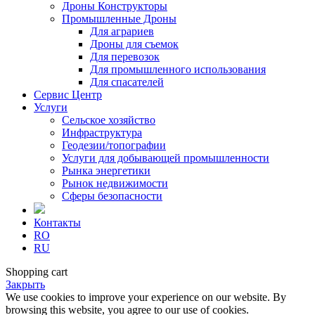
Дроны Конструкторы
Промышленные Дроны
Для аграриев
Дроны для съемок
Для перевозок
Для промышленного использования
Для спасателей
Сервис Центр
Услуги
Сельское хозяйство
Инфраструктура
Геодезии/топографии
Услуги для добывающей промышленности
Рынка энергетики
Рынок недвижимости
Сферы безопасности
Контакты
RO
RU
Shopping cart
Закрыть
We use cookies to improve your experience on our website. By
browsing this website, you agree to our use of cookies.