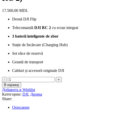
17.500,00
MDL
Dronă DJI Flip
Telecomandă
DJI RC 2
cu ecran integrat
3 baterii inteligente de zbor
Stație de încărcare (Charging Hub)
Set elice de rezervă
Geantă de transport
Cabluri și accesorii originale DJI
Количество
DJI
В корзину
Flip
Добавить в Wishlist
Fly
Категории:
DJI
,
Дроны
More
Share:
Combo
(DJI
Описание
RC