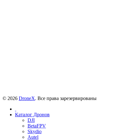
© 2026
DroneX
. Все права зарезервированы
Каталог Дронов
DJI
BetaFPV
Skydio
Autel