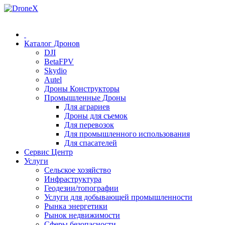
0 (78) 541 000
Каталог Дронов
DJI
BetaFPV
Skydio
Autel
Дроны Конструкторы
Промышленные Дроны
Для аграриев
Дроны для съемок
Для перевозок
Для промышленного использования
Для спасателей
Сервис Центр
Услуги
Сельское хозяйство
Инфраструктура
Геодезии/топографии
Услуги для добывающей промышленности
Рынка энергетики
Рынок недвижимости
Сферы безопасности