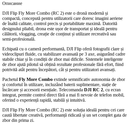
2)
Описание
DJI Flip Fly More Combo (RC 2) este o dronă modernă și
compactă, concepută pentru utilizatorii care doresc imagini aeriene
de înaltă calitate, control precis și portabilitate maximă. Datorită
designului pliabil, drona este ușor de transportat și ideală pentru
călătorii, vlogging, creație de conținut și utilizare recreativă sau
semi-profesională.
Echipată cu o cameră performantă, DJI Flip oferă fotografii clare și
videoclipuri fluide, cu stabilizare avansată pe 3 axe, asigurând cadre
stabile chiar și în condiții de zbor mai dificile. Sistemele inteligente
de zbor ajută pilotul să obțină rezultate profesionale fără efort, fiind
potrivită atât pentru începători, cât și pentru utilizatori avansați.
Pachetul
Fly More Combo
extinde semnificativ autonomia de zbor
și confortul în utilizare, incluzând baterii suplimentare, stație de
încărcare și accesorii esențiale. Telecomanda
DJI RC 2
, cu ecran
integrat, permite control direct fără a mai fi nevoie de telefon mobil,
oferind o experiență rapidă, stabilă și intuitivă.
DJI Flip Fly More Combo (RC 2) este soluția ideală pentru cei care
caută libertate creativă, performanță ridicată și un set complet gata de
zbor din prima zi.