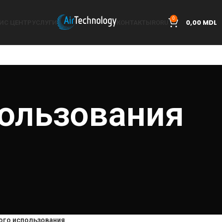
0
0,00
MDL
ИС ЦЕНТР
УСЛУГИ
КОНТАКТЫ
RO
RU
ользования
го использования