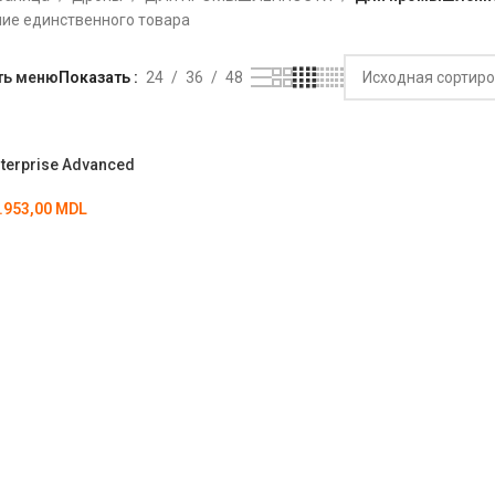
ие единственного товара
ть меню
Показать
24
36
48
nterprise Advanced
(EU)_SP
.953,00
MDL