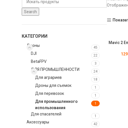
Отображен
Search
Показа
КАТЕГОРИИ
Mavic 2 E
Дроны
45
DJI
129
22
BetaFPV
3
ДЛЯ ПРОМЫШЛЕННОСТИ
24
Для аграриев
18
Дроны для съемок
1
Для перевозок
1
Для промышленного
1
использования
Для спасателей
1
Аксессуары
42